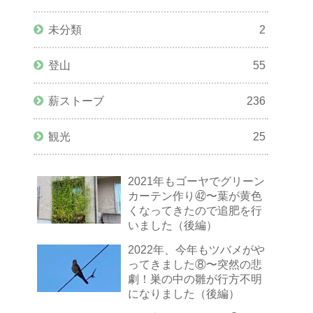
未分類
2
登山
55
薪ストーブ
236
観光
25
2021年もゴーヤでグリーン
カーテン作り㊷〜葉が黄色
くなってきたので追肥を行
いました（後編）
2022年、今年もツバメがや
ってきました⑧〜突然の悲
劇！巣の中の雛が行方不明
になりました（後編）