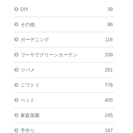
DIY
39
その他
86
ガーデニング
116
ゴーヤでグリーンカーテン
339
ツバメ
261
ニワトリ
776
ペット
405
家庭菜園
245
手作り
187