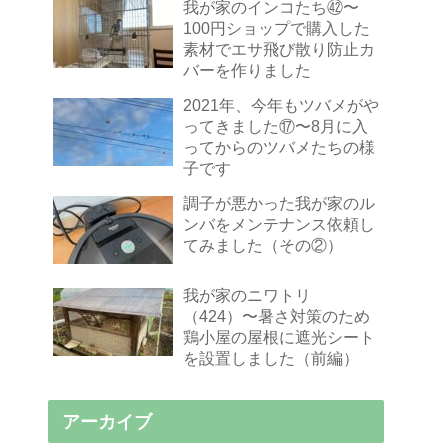
我が家のインコたち㊷〜
100円ショップで購入した
素材でエサ飛び散り防止カ
バーを作りました
2021年、今年もツバメがや
ってきました⑰〜8月に入
ってからのツバメたちの様
子です
調子が悪かった我が家のル
ンバをメンテナンス依頼し
てみました（その②）
我が家のニワトリ
（424）〜暑さ対策のため
鶏小屋の屋根に遮光シート
を設置しました（前編）
アーカイブ