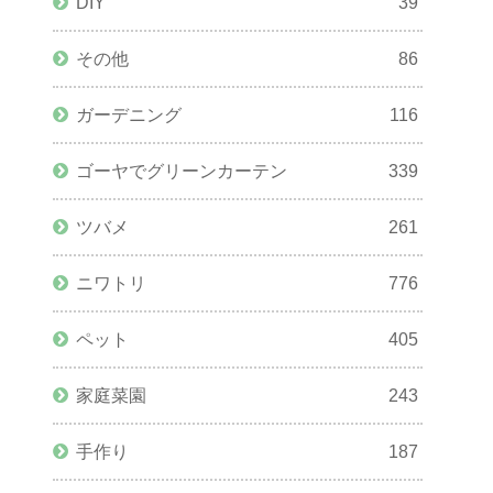
DIY
39
その他
86
ガーデニング
116
ゴーヤでグリーンカーテン
339
ツバメ
261
ニワトリ
776
ペット
405
家庭菜園
243
手作り
187