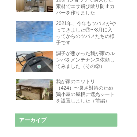
素材でエサ飛び散り防止カ
バーを作りました
2021年、今年もツバメがや
ってきました⑰〜8月に入
ってからのツバメたちの様
子です
調子が悪かった我が家のル
ンバをメンテナンス依頼し
てみました（その②）
我が家のニワトリ
（424）〜暑さ対策のため
鶏小屋の屋根に遮光シート
を設置しました（前編）
アーカイブ