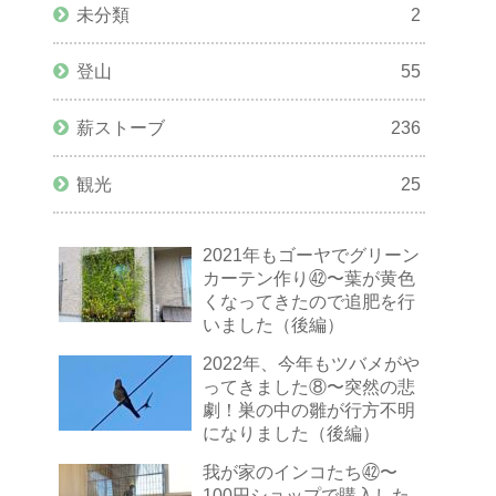
未分類
2
登山
55
薪ストーブ
236
観光
25
2021年もゴーヤでグリーン
カーテン作り㊷〜葉が黄色
くなってきたので追肥を行
いました（後編）
2022年、今年もツバメがや
ってきました⑧〜突然の悲
劇！巣の中の雛が行方不明
になりました（後編）
我が家のインコたち㊷〜
100円ショップで購入した