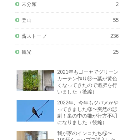
未分類
2
登山
55
薪ストーブ
236
観光
25
2021年もゴーヤでグリーン
カーテン作り㊷〜葉が黄色
くなってきたので追肥を行
いました（後編）
2022年、今年もツバメがや
ってきました⑧〜突然の悲
劇！巣の中の雛が行方不明
になりました（後編）
我が家のインコたち㊷〜
100円ショップで購入した