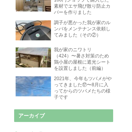
素材でエサ飛び散り防止カ
バーを作りました
調子が悪かった我が家のル
ンバをメンテナンス依頼し
てみました（その②）
我が家のニワトリ
（424）〜暑さ対策のため
鶏小屋の屋根に遮光シート
を設置しました（前編）
2021年、今年もツバメがや
ってきました⑰〜8月に入
ってからのツバメたちの様
子です
アーカイブ