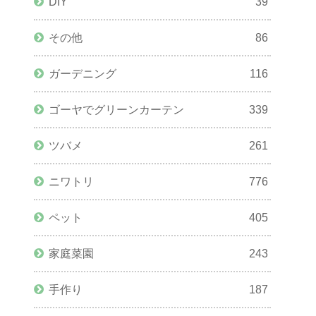
DIY
39
その他
86
ガーデニング
116
ゴーヤでグリーンカーテン
339
ツバメ
261
ニワトリ
776
ペット
405
家庭菜園
243
手作り
187