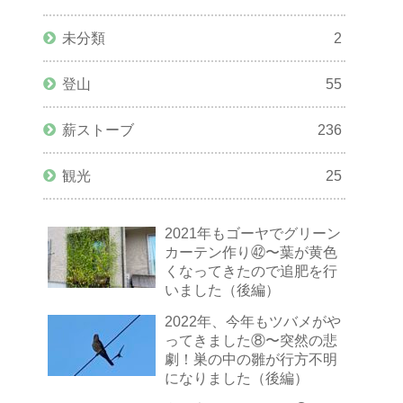
未分類
2
登山
55
薪ストーブ
236
観光
25
2021年もゴーヤでグリーン
カーテン作り㊷〜葉が黄色
くなってきたので追肥を行
いました（後編）
2022年、今年もツバメがや
ってきました⑧〜突然の悲
劇！巣の中の雛が行方不明
になりました（後編）