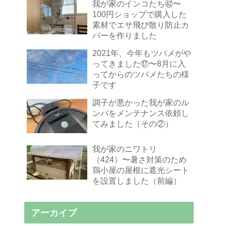
我が家のインコたち㊷〜
100円ショップで購入した
素材でエサ飛び散り防止カ
バーを作りました
2021年、今年もツバメがや
ってきました⑰〜8月に入
ってからのツバメたちの様
子です
調子が悪かった我が家のル
ンバをメンテナンス依頼し
てみました（その②）
我が家のニワトリ
（424）〜暑さ対策のため
鶏小屋の屋根に遮光シート
を設置しました（前編）
アーカイブ