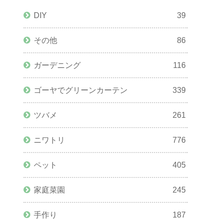
DIY
39
その他
86
ガーデニング
116
ゴーヤでグリーンカーテン
339
ツバメ
261
ニワトリ
776
ペット
405
家庭菜園
245
手作り
187