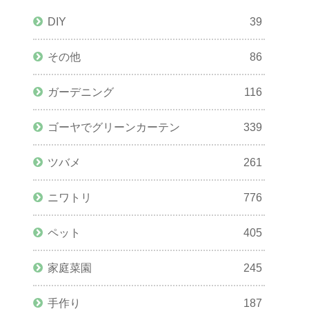
DIY
39
その他
86
ガーデニング
116
ゴーヤでグリーンカーテン
339
ツバメ
261
ニワトリ
776
ペット
405
家庭菜園
245
手作り
187