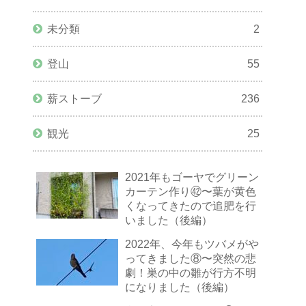
未分類
2
登山
55
薪ストーブ
236
観光
25
2021年もゴーヤでグリーン
カーテン作り㊷〜葉が黄色
くなってきたので追肥を行
いました（後編）
2022年、今年もツバメがや
ってきました⑧〜突然の悲
劇！巣の中の雛が行方不明
になりました（後編）