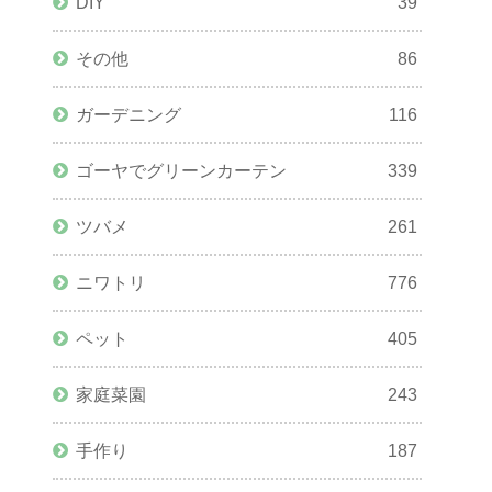
DIY
39
その他
86
ガーデニング
116
ゴーヤでグリーンカーテン
339
ツバメ
261
ニワトリ
776
ペット
405
家庭菜園
243
手作り
187