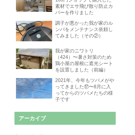
素材でエサ飛び散り防止カ
バーを作りました
調子が悪かった我が家のル
ンバをメンテナンス依頼し
てみました（その②）
我が家のニワトリ
（424）〜暑さ対策のため
鶏小屋の屋根に遮光シート
を設置しました（前編）
2021年、今年もツバメがや
ってきました⑰〜8月に入
ってからのツバメたちの様
子です
アーカイブ