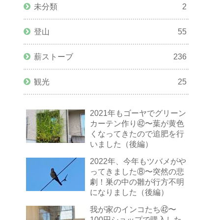
未分類
2
登山
55
薪ストーブ
236
観光
25
2021年もゴーヤでグリーン
カーテン作り㊷〜葉が黄色
くなってきたので追肥を行
いました（後編）
2022年、今年もツバメがや
ってきました⑧〜突然の悲
劇！巣の中の雛が行方不明
になりました（後編）
我が家のインコたち㊷〜
100円ショップで購入した