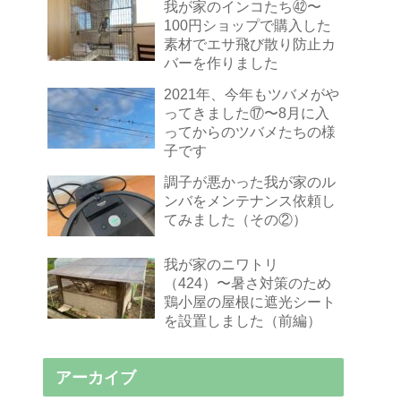
我が家のインコたち㊷〜
100円ショップで購入した
素材でエサ飛び散り防止カ
バーを作りました
2021年、今年もツバメがや
ってきました⑰〜8月に入
ってからのツバメたちの様
子です
調子が悪かった我が家のル
ンバをメンテナンス依頼し
てみました（その②）
我が家のニワトリ
（424）〜暑さ対策のため
鶏小屋の屋根に遮光シート
を設置しました（前編）
アーカイブ