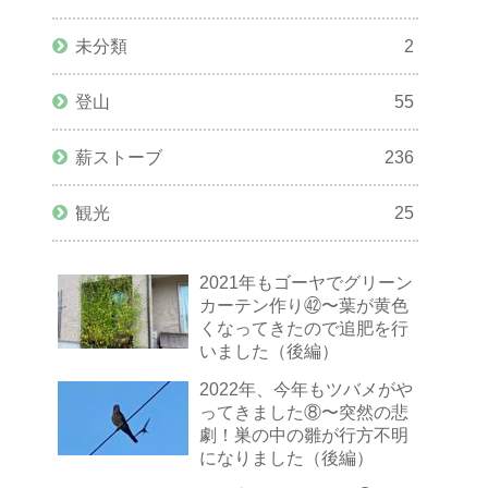
未分類
2
登山
55
薪ストーブ
236
観光
25
2021年もゴーヤでグリーン
カーテン作り㊷〜葉が黄色
くなってきたので追肥を行
いました（後編）
2022年、今年もツバメがや
ってきました⑧〜突然の悲
劇！巣の中の雛が行方不明
になりました（後編）