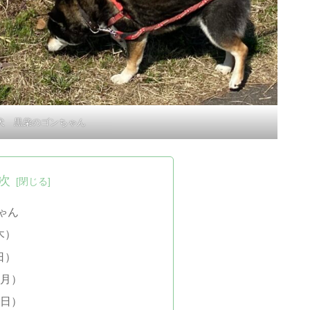
犬 黒柴のゴンちゃん
次
ちゃん
木）
日）
（月）
（日）