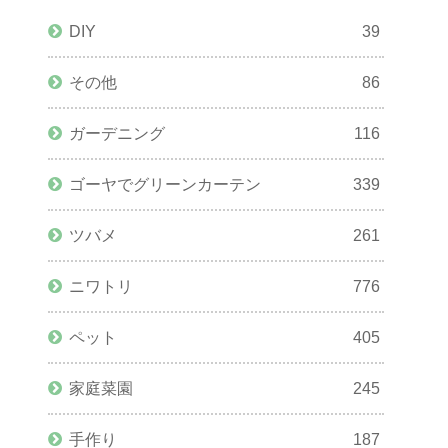
DIY
39
その他
86
ガーデニング
116
ゴーヤでグリーンカーテン
339
ツバメ
261
ニワトリ
776
ペット
405
家庭菜園
245
手作り
187