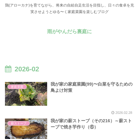
鶏(アローカナ)を育てながら、将来の自給自足生活を目指し、日々の食卓を充
実させようとゆる〜く家庭菜園を楽しむブログ
雨がやんだら裏庭に
2026-02
我が家の家庭菜園(99)〜白菜を守るための
家庭菜園
鳥よけ対策
2026.02.28
我が家の薪ストーブ（その216）～薪スト
薪ストーブ
ーブで焼き芋作り（⑥）