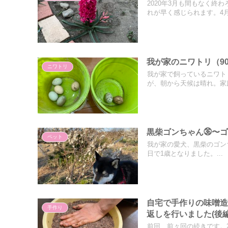
2020年3月も間もなく
れが早く感じられます。4月.
我が家のニワトリ（9
ニワトリ
我が家で飼っているニワト
が、朝から天候は晴れ。家庭
黒柴ゴンちゃん㊱〜ゴ
ペット
我が家の愛犬、黒柴のゴンち
日で1歳となりました。...
自宅で手作りの味噌造
手作り
返しを行いました(後編
前回、前々回の続きです。2