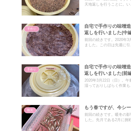
天地返しを行うことに。い..
自宅で手作りの味噌造
手作り
返しを行いました(中編
前回の続きです。2020年
ました。この日は先週に引..
自宅で手作りの味噌造
手作り
返しを行いました(前編
2020年3月22日（日）
湿っておりしばらく作業も..
もう春ですが、今シ
観光
前回の続きです。暖冬の影
した。先月である2月に挑戦し