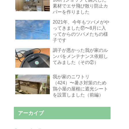
素材でエサ飛び散り防止カ
バーを作りました
2021年、今年もツバメがや
ってきました⑰〜8月に入
ってからのツバメたちの様
子です
調子が悪かった我が家のル
ンバをメンテナンス依頼し
てみました（その②）
我が家のニワトリ
（424）〜暑さ対策のため
鶏小屋の屋根に遮光シート
を設置しました（前編）
アーカイブ