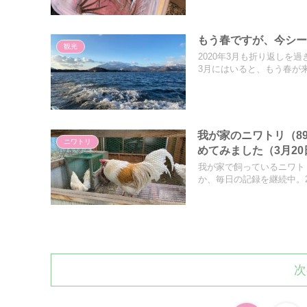
もう春ですが、今シ
観光
2020年3月も折り返し
3月にはいると、もう春が来.
我が家のニワトリ（8
ニワトリ
めてみました（3月2
我が家で飼っているニワト
か、毎日の記録を継続中。202
次