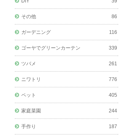
DIY
39
その他
86
ガーデニング
116
ゴーヤでグリーンカーテン
339
ツバメ
261
ニワトリ
776
ペット
405
家庭菜園
244
手作り
187