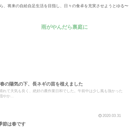
がら、将来の自給自足生活を目指し、日々の食卓を充実させようとゆる
雨がやんだら裏庭に
〜春の陽気の下、長ネギの苗を植えました
晴れて天気も良く、絶好の農作業日和でした。午前中は少し風も強かった
やか...
2020.03.31
季節は春です