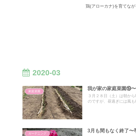
鶏(アローカナ)を育てな
2020-03
我が家の家庭菜園⑲
家庭菜園
３月２８日（土）は朝から
のですが、昼過ぎには風も穏
3月も間もなく終了〜
ガーデニング