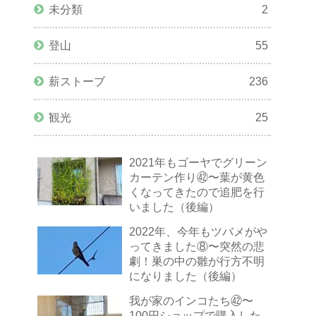
未分類
2
登山
55
薪ストーブ
236
観光
25
2021年もゴーヤでグリーン
カーテン作り㊷〜葉が黄色
くなってきたので追肥を行
いました（後編）
2022年、今年もツバメがや
ってきました⑧〜突然の悲
劇！巣の中の雛が行方不明
になりました（後編）
我が家のインコたち㊷〜
100円ショップで購入した