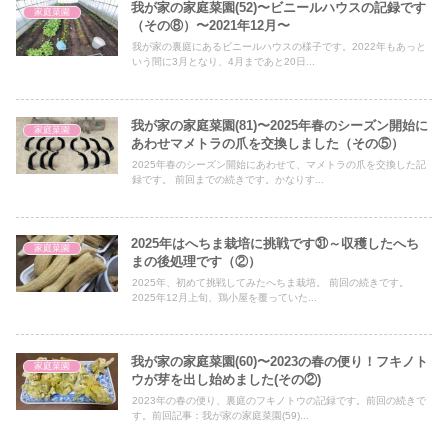
我が家の家庭菜園(52)〜ビニールハウスの記録です
家庭菜園
（その⑧）〜2021年12月〜
我が家の裏庭にあるビニールハウスの様子です。2022年もあっと
いう間に3月となり、4月まであと20日...
我が家の家庭菜園(81)〜2025年春のシーズン開始に
家庭菜園
あわせマメトラの爪を交換しました（その⑤）
2025年春のシーズン開始にあわせて、マメトラの爪を交換した記
録です。 前回までの続きです。かなりす...
2025年はへちま栽培に挑戦です㉛～収穫したへち
家庭菜園
まの後処理です（②）
2025年、初めて挑戦してみたへちま栽培。 前回の続きです。
2025年12月上旬、鶏小屋を覆っていた...
我が家の家庭菜園(60)〜2023の春の便り！フキノト
家庭菜園
ウが芽を出し始めました(その②)
2023年の春の便り、裏庭のフキノトウの記録です。前回の続きで
す。前回記事：我が家の家庭菜園(59)...