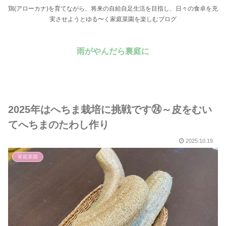
鶏(アローカナ)を育てながら、将来の自給自足生活を目指し、日々の食卓を充
実させようとゆる〜く家庭菜園を楽しむブログ
雨がやんだら裏庭に
2025年はへちま栽培に挑戦です㉔～皮をむい
てへちまのたわし作り
2025.10.19
家庭菜園