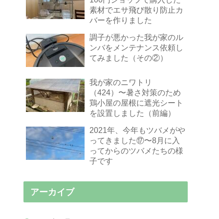
素材でエサ飛び散り防止カ
バーを作りました
調子が悪かった我が家のル
ンバをメンテナンス依頼し
てみました（その②）
我が家のニワトリ
（424）〜暑さ対策のため
鶏小屋の屋根に遮光シート
を設置しました（前編）
2021年、今年もツバメがや
ってきました⑰〜8月に入
ってからのツバメたちの様
子です
アーカイブ