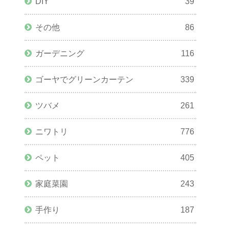
DIY
39
その他
86
ガーデニング
116
ゴーヤでグリーンカーテン
339
ツバメ
261
ニワトリ
776
ペット
405
家庭菜園
243
手作り
187