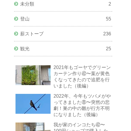
未分類
2
登山
55
薪ストーブ
236
観光
25
2021年もゴーヤでグリーン
カーテン作り㊷〜葉が黄色
くなってきたので追肥を行
いました（後編）
2022年、今年もツバメがや
ってきました⑧〜突然の悲
劇！巣の中の雛が行方不明
になりました（後編）
我が家のインコたち㊷〜
100円ショップで購入した