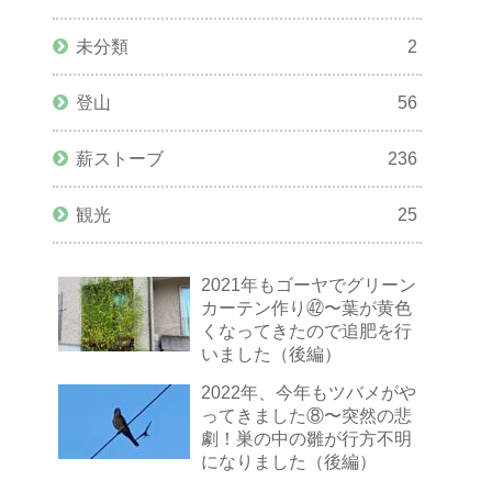
未分類
2
登山
56
薪ストーブ
236
観光
25
2021年もゴーヤでグリーン
カーテン作り㊷〜葉が黄色
くなってきたので追肥を行
いました（後編）
2022年、今年もツバメがや
ってきました⑧〜突然の悲
劇！巣の中の雛が行方不明
になりました（後編）