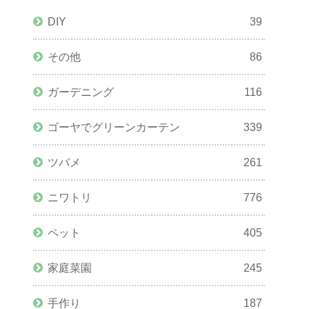
DIY
39
その他
86
ガーデニング
116
ゴーヤでグリーンカーテン
339
ツバメ
261
ニワトリ
776
ペット
405
家庭菜園
245
手作り
187