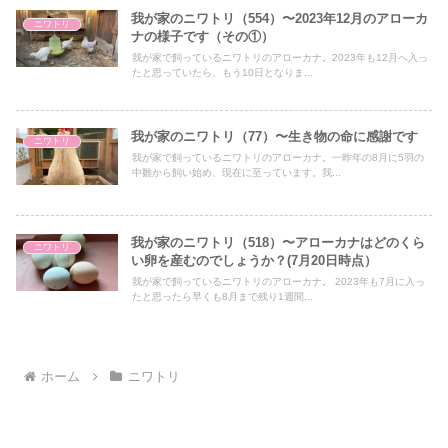
我が家のニワトリ（554）〜2023年12月のアローカ
ニワトリ
ナの様子です（その①）
我が家で飼っているニワトリのアローカナ。2023年も12月へ入っ
たと思っていたら、もう10日となりま...
我が家のニワトリ（77）〜生き物の命に感謝です
ニワトリ
我が家で飼っているニワトリのアローカナ。一昨年の8月に5羽の
中雛から飼い始め、現在に至っています。我...
我が家のニワトリ（518）〜アローカナはどのくら
ニワトリ
い卵を産むのでしょうか？(7月20日時点）
我が家で飼っているニワトリのアローカナ。 2023年も7月に入っ
たと思ったら早くも8月まで残り1週間...
ホーム
ニワトリ