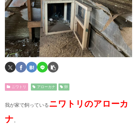
ニワトリ
アローカナ
卵
ニワトリのアローカ
我が家で飼っている
ナ
。