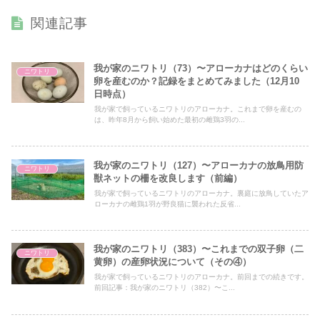
関連記事
我が家のニワトリ（73）〜アローカナはどのくらい
ニワトリ
卵を産むのか？記録をまとめてみました（12月10
日時点）
我が家で飼っているニワトリのアローカナ。これまで卵を産むの
は、昨年8月から飼い始めた最初の雌鶏3羽の...
我が家のニワトリ（127）〜アローカナの放鳥用防
ニワトリ
獣ネットの柵を改良します（前編）
我が家で飼っているニワトリのアローカナ。裏庭に放鳥していたア
ローカナの雌鶏1羽が野良猫に襲われた反省...
我が家のニワトリ（383）〜これまでの双子卵（二
ニワトリ
黄卵）の産卵状況について（その④）
我が家で飼っているニワトリのアローカナ。前回までの続きです。
前回記事：我が家のニワトリ（382）〜こ...