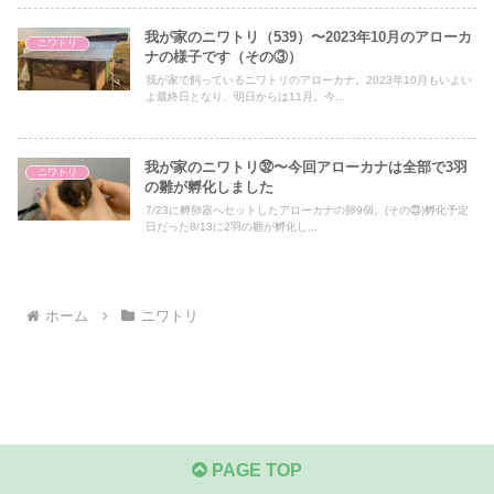
我が家のニワトリ（539）〜2023年10月のアローカ
ニワトリ
ナの様子です（その③）
我が家で飼っているニワトリのアローカナ。2023年10月もいよい
よ最終日となり、明日からは11月。今...
我が家のニワトリ㉜〜今回アローカナは全部で3羽
ニワトリ
の雛が孵化しました
7/23に孵卵器へセットしたアローカナの卵9個。(その㉓)孵化予定
日だった8/13に2羽の雛が孵化し...
ホーム
ニワトリ
PAGE TOP