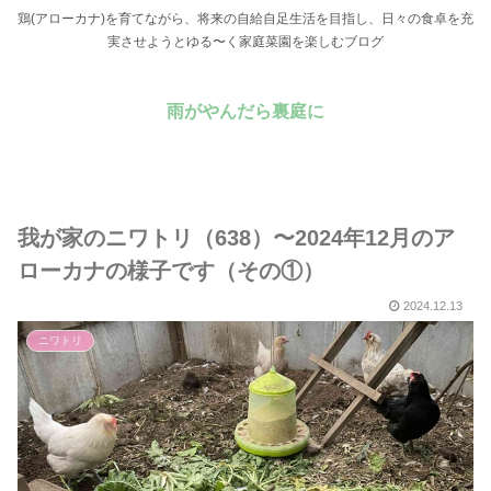
鶏(アローカナ)を育てながら、将来の自給自足生活を目指し、日々の食卓を充
実させようとゆる〜く家庭菜園を楽しむブログ
雨がやんだら裏庭に
我が家のニワトリ（638）〜2024年12月のア
ローカナの様子です（その①）
2024.12.13
ニワトリ