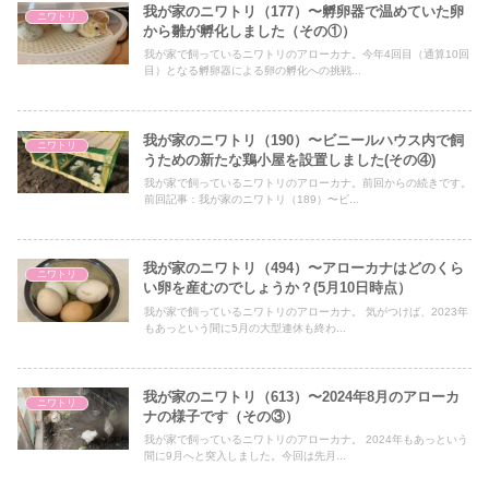
我が家のニワトリ（177）〜孵卵器で温めていた卵
ニワトリ
から雛が孵化しました（その①）
我が家で飼っているニワトリのアローカナ。今年4回目（通算10回
目）となる孵卵器による卵の孵化への挑戦...
我が家のニワトリ（190）〜ビニールハウス内で飼
ニワトリ
うための新たな鶏小屋を設置しました(その④)
我が家で飼っているニワトリのアローカナ。前回からの続きです。
前回記事：我が家のニワトリ（189）〜ビ...
我が家のニワトリ（494）〜アローカナはどのくら
ニワトリ
い卵を産むのでしょうか？(5月10日時点）
我が家で飼っているニワトリのアローカナ。 気がつけば、2023年
もあっという間に5月の大型連休も終わ...
我が家のニワトリ（613）〜2024年8月のアローカ
ニワトリ
ナの様子です（その③）
我が家で飼っているニワトリのアローカナ。 2024年もあっという
間に9月へと突入しました。今回は先月...