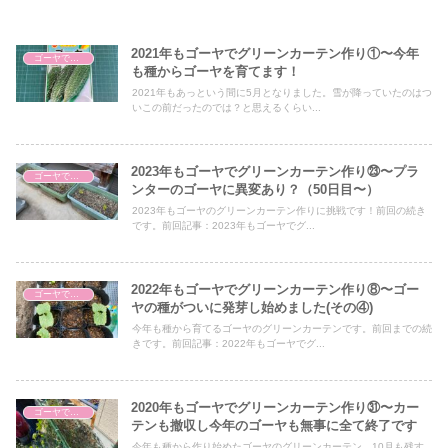
2021年もゴーヤでグリーンカーテン作り①〜今年
ゴーヤでグリーンカーテン
も種からゴーヤを育てます！
2021年もあっという間に5月となりました。雪が降っていたのはつ
いこの前だったのでは？と思えるくらい...
2023年もゴーヤでグリーンカーテン作り㉓〜プラ
ゴーヤでグリーンカーテン
ンターのゴーヤに異変あり？（50日目〜）
2023年もゴーヤのグリーンカーテン作りに挑戦です！前回の続き
です。前回記事：2023年もゴーヤでグ...
2022年もゴーヤでグリーンカーテン作り⑧〜ゴー
ゴーヤでグリーンカーテン
ヤの種がついに発芽し始めました(その④)
今年も種から育てるゴーヤのグリーンカーテンです。前回までの続
きです。前回記事：2022年もゴーヤでグ...
2020年もゴーヤでグリーンカーテン作り㉛〜カー
ゴーヤでグリーンカーテン
テンも撤収し今年のゴーヤも無事に全て終了です
今年も種から作り始めたゴーヤのグリーンカーテン。10月も残す