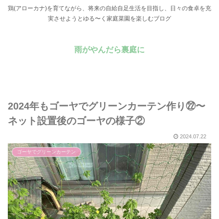
鶏(アローカナ)を育てながら、将来の自給自足生活を目指し、日々の食卓を充
実させようとゆる〜く家庭菜園を楽しむブログ
雨がやんだら裏庭に
2024年もゴーヤでグリーンカーテン作り㉒〜
ネット設置後のゴーヤの様子②
2024.07.22
ゴーヤでグリーンカーテン