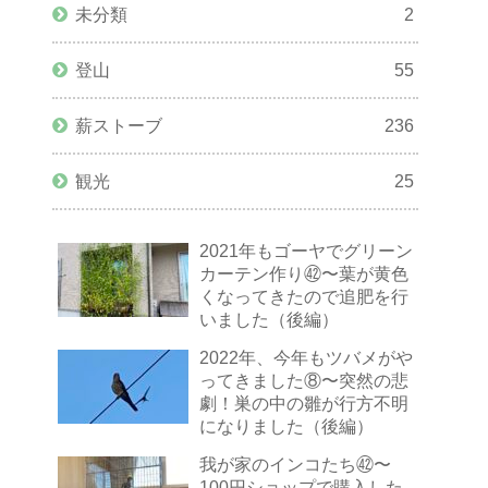
未分類
2
登山
55
薪ストーブ
236
観光
25
2021年もゴーヤでグリーン
カーテン作り㊷〜葉が黄色
くなってきたので追肥を行
いました（後編）
2022年、今年もツバメがや
ってきました⑧〜突然の悲
劇！巣の中の雛が行方不明
になりました（後編）
我が家のインコたち㊷〜
100円ショップで購入した