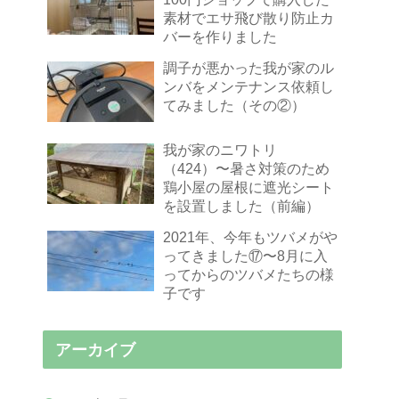
素材でエサ飛び散り防止カ
バーを作りました
調子が悪かった我が家のル
ンバをメンテナンス依頼し
てみました（その②）
我が家のニワトリ
（424）〜暑さ対策のため
鶏小屋の屋根に遮光シート
を設置しました（前編）
2021年、今年もツバメがや
ってきました⑰〜8月に入
ってからのツバメたちの様
子です
アーカイブ