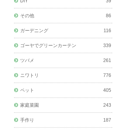
DIY
39
その他
86
ガーデニング
116
ゴーヤでグリーンカーテン
339
ツバメ
261
ニワトリ
776
ペット
405
家庭菜園
243
手作り
187