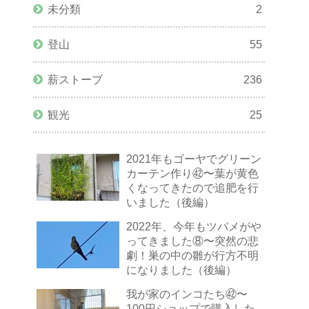
未分類
2
登山
55
薪ストーブ
236
観光
25
2021年もゴーヤでグリーン
カーテン作り㊷〜葉が黄色
くなってきたので追肥を行
いました（後編）
2022年、今年もツバメがや
ってきました⑧〜突然の悲
劇！巣の中の雛が行方不明
になりました（後編）
我が家のインコたち㊷〜
100円ショップで購入した