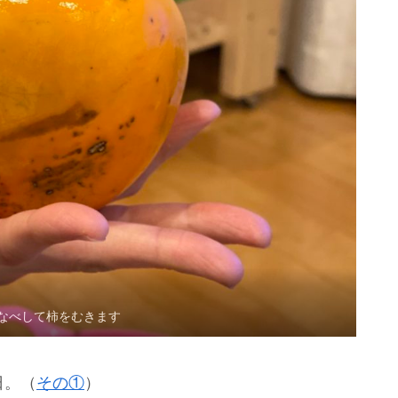
夜なべして柿をむきます
日。（
その①
）