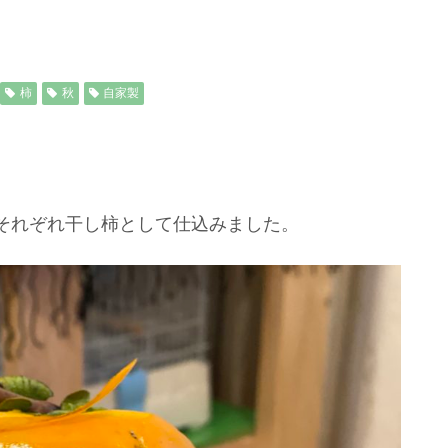
柿
秋
自家製
それぞれ干し柿として仕込みました。