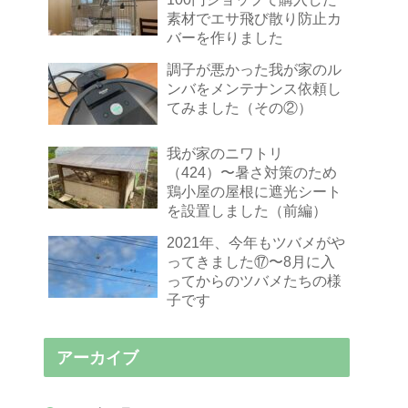
素材でエサ飛び散り防止カ
バーを作りました
調子が悪かった我が家のル
ンバをメンテナンス依頼し
てみました（その②）
我が家のニワトリ
（424）〜暑さ対策のため
鶏小屋の屋根に遮光シート
を設置しました（前編）
2021年、今年もツバメがや
ってきました⑰〜8月に入
ってからのツバメたちの様
子です
アーカイブ