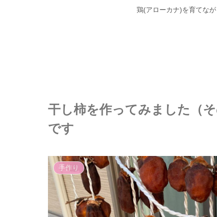
鶏(アローカナ)を育てな
干し柿を作ってみました（そ
です
手作り