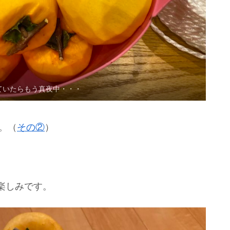
ていたらもう真夜中・・・
。（
その②
）
楽しみです。