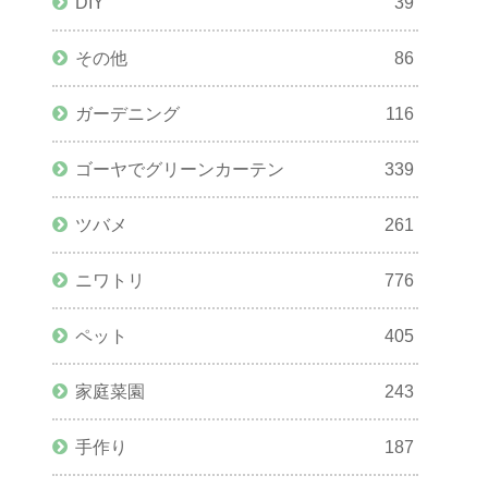
DIY
39
その他
86
ガーデニング
116
ゴーヤでグリーンカーテン
339
ツバメ
261
ニワトリ
776
ペット
405
家庭菜園
243
手作り
187