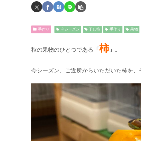
手作り
今シーズン
干し柿
手作り
果物
柿
秋の果物のひとつである
「
」。
今シーズン、ご近所からいただいた柿を、