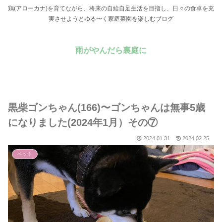
鶏(アローカナ)を育てながら、将来の自給自足生活を目指し、日々の食卓を充
実させようとゆる〜く家庭菜園を楽しむブログ
雨がやんだら裏庭に
黒柴ゴンちゃん(166)〜ゴンちゃんは無事5歳
になりました(2024年1月）その⑦
2024.01.31
2024.02.25
ペット