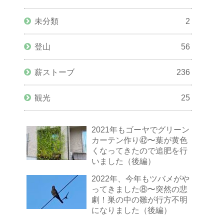
未分類
2
登山
56
薪ストーブ
236
観光
25
2021年もゴーヤでグリーン
カーテン作り㊷〜葉が黄色
くなってきたので追肥を行
いました（後編）
2022年、今年もツバメがや
ってきました⑧〜突然の悲
劇！巣の中の雛が行方不明
になりました（後編）