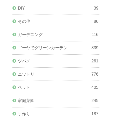
DIY
39
その他
86
ガーデニング
116
ゴーヤでグリーンカーテン
339
ツバメ
261
ニワトリ
776
ペット
405
家庭菜園
245
手作り
187