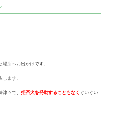
ん
た場所へお出かけです。
歩します。
味津々で、
拒否犬を発動することもなく
ぐいぐい