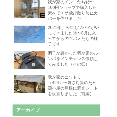
我が家のインコたち㊷〜
100円ショップで購入した
素材でエサ飛び散り防止カ
バーを作りました
2021年、今年もツバメがや
ってきました⑰〜8月に入
ってからのツバメたちの様
子です
調子が悪かった我が家のル
ンバをメンテナンス依頼し
てみました（その②）
我が家のニワトリ
（424）〜暑さ対策のため
鶏小屋の屋根に遮光シート
を設置しました（前編）
アーカイブ