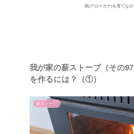
鶏(アローカナ)を育てな
我が家の薪ストーブ（その9
を作るには？（①）
薪ストーブ