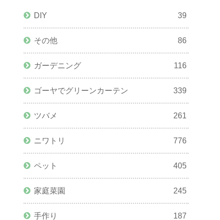
DIY
39
その他
86
ガーデニング
116
ゴーヤでグリーンカーテン
339
ツバメ
261
ニワトリ
776
ペット
405
家庭菜園
245
手作り
187