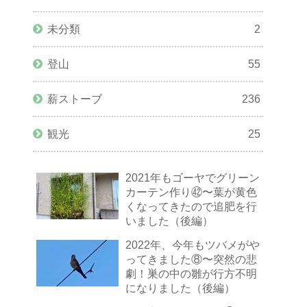
未分類
2
登山
55
薪ストーブ
236
観光
25
2021年もゴーヤでグリーン
カーテン作り㊷〜葉が黄色
くなってきたので追肥を行
いました（後編）
2022年、今年もツバメがや
ってきました⑧〜突然の悲
劇！巣の中の雛が行方不明
になりました（後編）