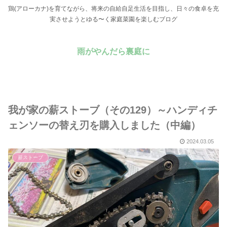
鶏(アローカナ)を育てながら、将来の自給自足生活を目指し、日々の食卓を充
実させようとゆる〜く家庭菜園を楽しむブログ
雨がやんだら裏庭に
我が家の薪ストーブ（その129）～ハンディチ
ェンソーの替え刃を購入しました（中編）
2024.03.05
薪ストーブ