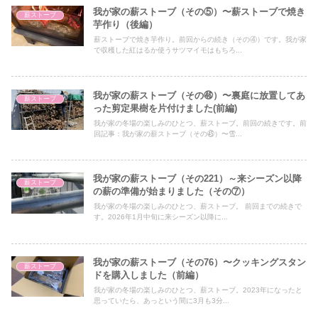
我が家の薪ストーブ（その⑤）〜薪ストーブで焼き
薪ストーブ
芋作り（後編）
薪ストーブで焼き芋作り。前回からの続き（その④）です。我が家
で収穫した紅はるか使うサツマイモはもちろ...
我が家の薪ストーブ（その㊻）〜裏庭に放置してあ
薪ストーブ
った剪定果樹を片付けました(前編)
我が家の冬場の楽しみのひとつ、薪ストーブ。前回の続きです。前
回記事：我が家の薪ストーブ（その㊺）〜雪...
我が家の薪ストーブ（その221）～来シーズン以降
薪ストーブ
の薪の準備が始まりました（その⑦）
我が家の冬場の楽しみのひとつ、薪ストーブ。 前回までの続きで
す。2026年1月中旬に来シーズン以降に...
我が家の薪ストーブ（その76）〜クッキングスタン
薪ストーブ
ドを購入しました（前編）
我が家の冬場の楽しみのひとつ、薪ストーブ。2023年になったと
思っていたら、あっという間に3月も3分...