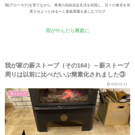
鶏(アローカナ)を育てながら、将来の自給自足生活を目指し、日々の食卓を充
実させようとゆる〜く家庭菜園を楽しむブログ
雨がやんだら裏庭に
我が家の薪ストーブ（その164）～薪ストーブ
周りは以前に比べだいぶ簡素化されました③
2025.01.11
薪ストーブ