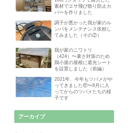
素材でエサ飛び散り防止カ
バーを作りました
調子が悪かった我が家のル
ンバをメンテナンス依頼し
てみました（その②）
我が家のニワトリ
（424）〜暑さ対策のため
鶏小屋の屋根に遮光シート
を設置しました（前編）
2021年、今年もツバメがや
ってきました⑰〜8月に入
ってからのツバメたちの様
子です
アーカイブ