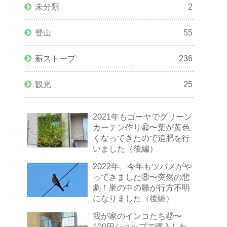
未分類
2
登山
55
薪ストーブ
236
観光
25
2021年もゴーヤでグリーン
カーテン作り㊷〜葉が黄色
くなってきたので追肥を行
いました（後編）
2022年、今年もツバメがや
ってきました⑧〜突然の悲
劇！巣の中の雛が行方不明
になりました（後編）
我が家のインコたち㊷〜
100円ショップで購入した