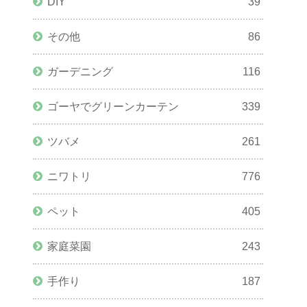
DIY
39
その他
86
ガーデニング
116
ゴーヤでグリーンカーテン
339
ツバメ
261
ニワトリ
776
ペット
405
家庭菜園
243
手作り
187