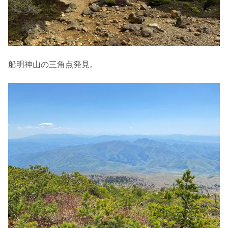
船明神山の三角点発見。