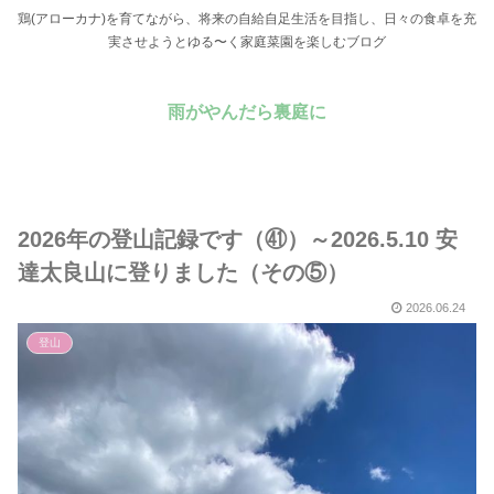
鶏(アローカナ)を育てながら、将来の自給自足生活を目指し、日々の食卓を充
実させようとゆる〜く家庭菜園を楽しむブログ
雨がやんだら裏庭に
2026年の登山記録です（㊶）～2026.5.10 安
達太良山に登りました（その⑤）
2026.06.24
登山