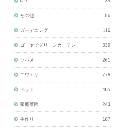
DIY
39
その他
86
ガーデニング
116
ゴーヤでグリーンカーテン
339
ツバメ
261
ニワトリ
776
ペット
405
家庭菜園
243
手作り
187