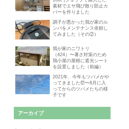
素材でエサ飛び散り防止カ
バーを作りました
調子が悪かった我が家のル
ンバをメンテナンス依頼し
てみました（その②）
我が家のニワトリ
（424）〜暑さ対策のため
鶏小屋の屋根に遮光シート
を設置しました（前編）
2021年、今年もツバメがや
ってきました⑰〜8月に入
ってからのツバメたちの様
子です
アーカイブ