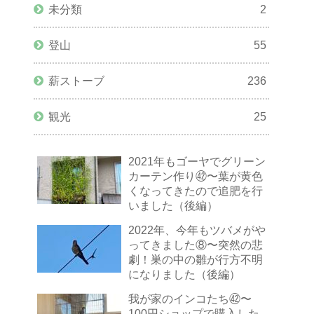
未分類
2
登山
55
薪ストーブ
236
観光
25
2021年もゴーヤでグリーン
カーテン作り㊷〜葉が黄色
くなってきたので追肥を行
いました（後編）
2022年、今年もツバメがや
ってきました⑧〜突然の悲
劇！巣の中の雛が行方不明
になりました（後編）
我が家のインコたち㊷〜
100円ショップで購入した