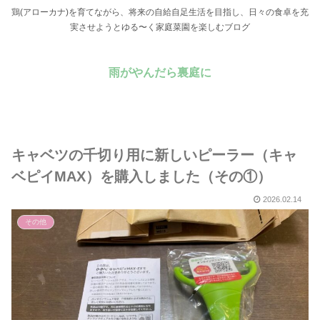
鶏(アローカナ)を育てながら、将来の自給自足生活を目指し、日々の食卓を充
実させようとゆる〜く家庭菜園を楽しむブログ
雨がやんだら裏庭に
キャベツの千切り用に新しいピーラー（キャ
ベピイMAX）を購入しました（その①）
2026.02.14
その他