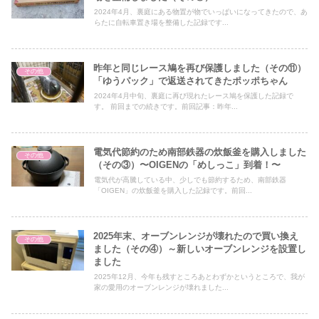
2024年4月、裏庭にある物置が物でいっぱいになってきたので、あ
らたに自転車置き場を整備した記録です...
昨年と同じレース鳩を再び保護しました（その⑪）
その他
「ゆうパック」で返送されてきたポッポちゃん
2024年4月中旬、裏庭に再び現れたレース鳩を保護した記録で
す。 前回までの続きです。前回記事：昨年...
電気代節約のため南部鉄器の炊飯釜を購入しました
その他
（その③）〜OIGENの「めしっこ」到着！〜
電気代が高騰している中、少しでも節約するため、南部鉄器
「OIGEN」の炊飯釜を購入した記録です。前回...
2025年末、オーブンレンジが壊れたので買い換え
その他
ました（その④）～新しいオーブンレンジを設置し
ました
2025年12月、今年も残すところあとわずかというところで、我が
家の愛用のオーブンレンジが壊れました...