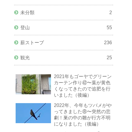
未分類
2
登山
55
薪ストーブ
236
観光
25
2021年もゴーヤでグリーン
カーテン作り㊷〜葉が黄色
くなってきたので追肥を行
いました（後編）
2022年、今年もツバメがや
ってきました⑧〜突然の悲
劇！巣の中の雛が行方不明
になりました（後編）