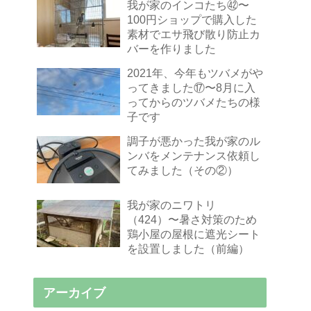
我が家のインコたち㊷〜
100円ショップで購入した
素材でエサ飛び散り防止カ
バーを作りました
2021年、今年もツバメがや
ってきました⑰〜8月に入
ってからのツバメたちの様
子です
調子が悪かった我が家のル
ンバをメンテナンス依頼し
てみました（その②）
我が家のニワトリ
（424）〜暑さ対策のため
鶏小屋の屋根に遮光シート
を設置しました（前編）
アーカイブ