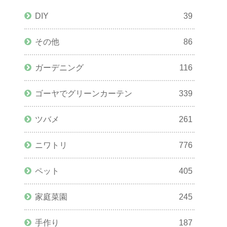
DIY
39
その他
86
ガーデニング
116
ゴーヤでグリーンカーテン
339
ツバメ
261
ニワトリ
776
ペット
405
家庭菜園
245
手作り
187