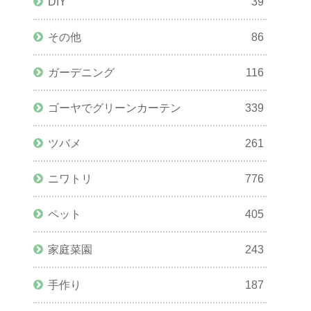
DIY
39
その他
86
ガーデニング
116
ゴーヤでグリーンカーテン
339
ツバメ
261
ニワトリ
776
ペット
405
家庭菜園
243
手作り
187