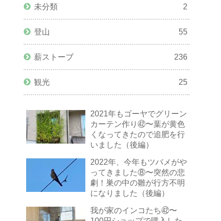
未分類
2
登山
55
薪ストーブ
236
観光
25
2021年もゴーヤでグリーン
カーテン作り㊷〜葉が黄色
くなってきたので追肥を行
いました（後編）
2022年、今年もツバメがや
ってきました⑧〜突然の悲
劇！巣の中の雛が行方不明
になりました（後編）
我が家のインコたち㊷〜
100円ショップで購入した