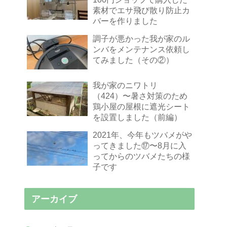
素材でエサ飛び散り防止カ
バーを作りました
調子が悪かった我が家のル
ンバをメンテナンス依頼し
てみました（その②）
我が家のニワトリ
（424）〜暑さ対策のため
鶏小屋の屋根に遮光シート
を設置しました（前編）
2021年、今年もツバメがや
ってきました⑰〜8月に入
ってからのツバメたちの様
子です
アーカイブ