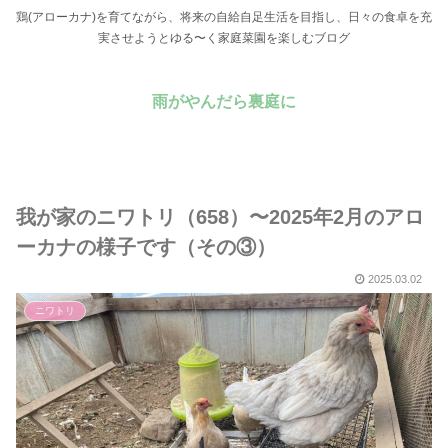
鶏(アローカナ)を育てながら、将来の自給自足生活を目指し、日々の食卓を充
実させようとゆる〜く家庭菜園を楽しむブログ
雨がやんだら裏庭に
我が家のニワトリ（658）〜2025年2月のアロ
ーカナの様子です（その③）
2025.03.02
ニワトリ