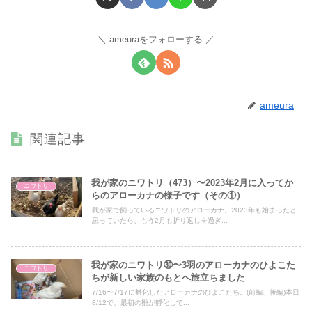
ameuraをフォローする
ameura
関連記事
我が家のニワトリ（473）〜2023年2月に入ってか
ニワトリ
らのアローカナの様子です（その①）
我が家で飼っているニワトリのアローカナ。2023年も始まったと
思っていたら、もう2月も折り返しを過ぎ...
我が家のニワトリ㉚〜3羽のアローカナのひよこた
ニワトリ
ちが新しい家族のもとへ旅立ちました
7/16〜7/17に孵化したアローカナのひよこたち。(前編、後編)本日
8/12で、最初の雛が孵化して...