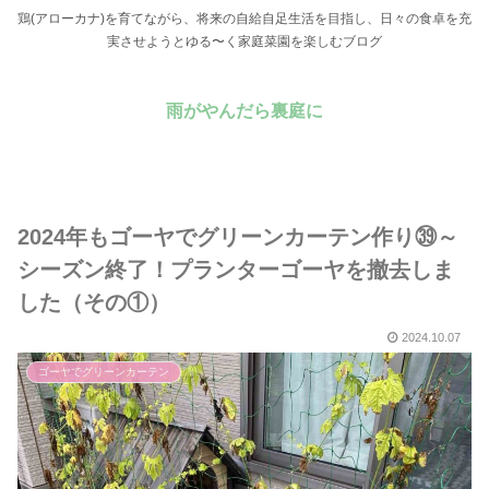
鶏(アローカナ)を育てながら、将来の自給自足生活を目指し、日々の食卓を充
実させようとゆる〜く家庭菜園を楽しむブログ
雨がやんだら裏庭に
2024年もゴーヤでグリーンカーテン作り㊴～
シーズン終了！プランターゴーヤを撤去しま
した（その①）
2024.10.07
ゴーヤでグリーンカーテン