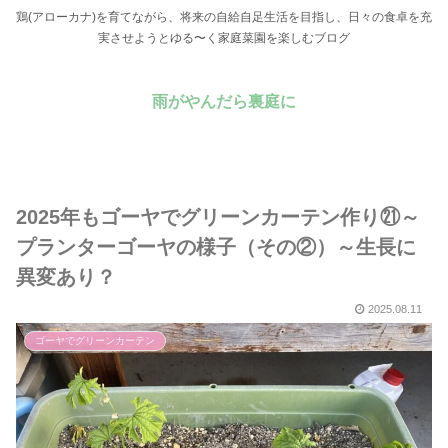
鶏(アローカナ)を育てながら、将来の自給自足生活を目指し、日々の食卓を充
実させようとゆる〜く家庭菜園を楽しむブログ
雨がやんだら裏庭に
2025年もゴーヤでグリーンカーテン作り㉑～
プランターゴーヤの様子（その②）～生長に
異変あり？
2025.08.11
ゴーヤでグリーンカーテン