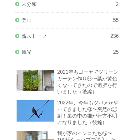
未分類
2
登山
55
薪ストーブ
236
観光
25
2021年もゴーヤでグリーン
カーテン作り㊷〜葉が黄色
くなってきたので追肥を行
いました（後編）
2022年、今年もツバメがや
ってきました⑧〜突然の悲
劇！巣の中の雛が行方不明
になりました（後編）
我が家のインコたち㊷〜
100円ショップで購入した