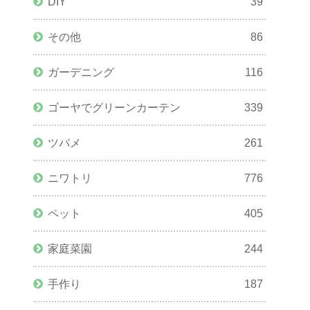
DIY
39
その他
86
ガーデニング
116
ゴーヤでグリーンカーテン
339
ツバメ
261
ニワトリ
776
ペット
405
家庭菜園
244
手作り
187