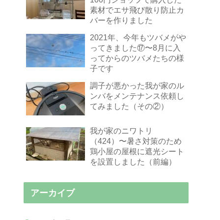
素材でエサ飛び散り防止カ
バーを作りました
2021年、今年もツバメがや
ってきました⑰〜8月に入
ってからのツバメたちの様
子です
調子が悪かった我が家のル
ンバをメンテナンス依頼し
てみました（その②）
我が家のニワトリ
（424）〜暑さ対策のため
鶏小屋の屋根に遮光シート
を設置しました（前編）
アーカイブ