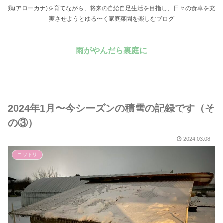
鶏(アローカナ)を育てながら、将来の自給自足生活を目指し、日々の食卓を充
実させようとゆる〜く家庭菜園を楽しむブログ
雨がやんだら裏庭に
2024年1月〜今シーズンの積雪の記録です（そ
の③）
2024.03.08
ニワトリ