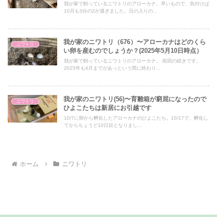
我が家で飼っているニワトリのアローカナ。早いもので、気付けば
10月も3分の2が過ぎました。日の入りの...
我が家のニワトリ（676）〜アローカナはどのくら
ニワトリ
い卵を産むのでしょうか？(2025年5月10日時点）
我が家で飼っているニワトリのアローカナ。 前回の続きです。
2025年も4月までがあっという間に終わり...
我が家のニワトリ(56)〜育雛箱が窮屈になったので
ニワトリ
ひよこたちは新居にお引越です
10/7に卵から孵化したアローカナのひよこたち。10/17で、孵化し
てからちょうど10日目となりまし...
ホーム
ニワトリ