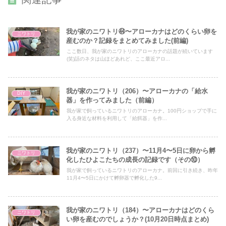
我が家のニワトリ㊹〜アローカナはどのくらい卵を
ニワトリ
産むのか？記録をまとめてみました(前編)
ここ数日、我が家のニワトリのアローカナの話題が続いています
(笑)話のネタは山ほどあれど、ここ最近アロ...
我が家のニワトリ（206）〜アローカナの「給水
DIY
器」を作ってみました（前編）
我が家で飼っているニワトリのアローカナ。100円ショップで手に
入る身近な材料を利用して「給餌器」を作...
我が家のニワトリ（237）〜11月4〜5日に卵から孵
ニワトリ
化したひよこたちの成長の記録です（その⑩）
我が家で飼っているニワトリのアローカナ。前回に引き続き、昨年
11月4〜5日にかけて孵卵器で孵化した9...
我が家のニワトリ（184）〜アローカナはどのくら
ニワトリ
い卵を産むのでしょうか？(10月20日時点まとめ)