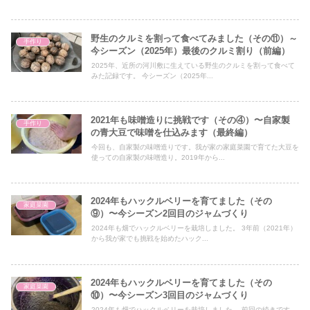
野生のクルミを割って食べてみました（その⑪）～
手作り
今シーズン（2025年）最後のクルミ割り（前編）
2025年、近所の河川敷に生えている野生のクルミを割って食べて
みた記録です。 今シーズン（2025年...
2021年も味噌造りに挑戦です（その④）〜自家製
手作り
の青大豆で味噌を仕込みます（最終編）
今回も、自家製の味噌造りです。我が家の家庭菜園で育てた大豆を
使っての自家製の味噌造り。2019年から...
2024年もハックルベリーを育てました（その
家庭菜園
⑨）〜今シーズン2回目のジャムづくり
2024年も畑でハックルベリーを栽培しました。 3年前（2021年）
から我が家でも挑戦を始めたハック...
2024年もハックルベリーを育てました（その
家庭菜園
⑩）〜今シーズン3回目のジャムづくり
2024年も畑でハックルベリーを栽培しました。 前回の続きです。