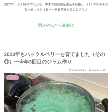
鶏(アローカナ)を育てながら、将来の自給自足生活を目指し、日々の食卓を充
実させようとゆる〜く家庭菜園を楽しむブログ
雨がやんだら裏庭に
2023年もハックルベリーを育てました（その
⑪）〜今年3回目のジャム作り
2024.01.11
2024.01.19
手作り