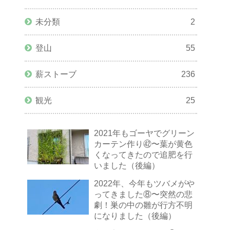
未分類
2
登山
55
薪ストーブ
236
観光
25
2021年もゴーヤでグリーン
カーテン作り㊷〜葉が黄色
くなってきたので追肥を行
いました（後編）
2022年、今年もツバメがや
ってきました⑧〜突然の悲
劇！巣の中の雛が行方不明
になりました（後編）