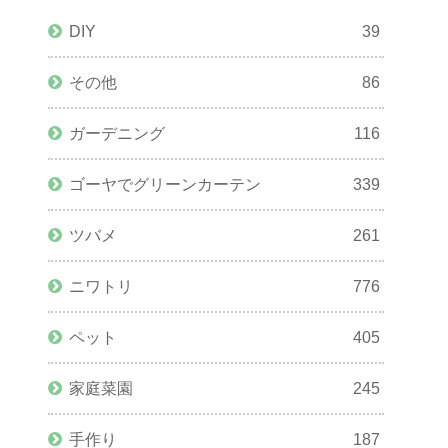
DIY
39
その他
86
ガーデニング
116
ゴーヤでグリーンカーテン
339
ツバメ
261
ニワトリ
776
ペット
405
家庭菜園
245
手作り
187