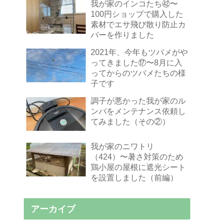
我が家のインコたち㊷〜
100円ショップで購入した
素材でエサ飛び散り防止カ
バーを作りました
2021年、今年もツバメがや
ってきました⑰〜8月に入
ってからのツバメたちの様
子です
調子が悪かった我が家のル
ンバをメンテナンス依頼し
てみました（その②）
我が家のニワトリ
（424）〜暑さ対策のため
鶏小屋の屋根に遮光シート
を設置しました（前編）
アーカイブ