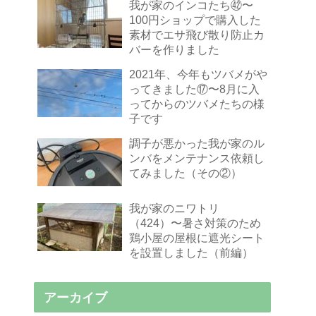
我が家のインコたち㊷〜
100円ショップで購入した
素材でエサ飛び散り防止カ
バーを作りました
2021年、今年もツバメがや
ってきました⑰〜8月に入
ってからのツバメたちの様
子です
調子が悪かった我が家のル
ンバをメンテナンス依頼し
てみました（その②）
我が家のニワトリ
（424）〜暑さ対策のため
鶏小屋の屋根に遮光シート
を設置しました（前編）
アーカイブ