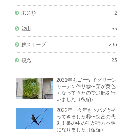
未分類
2
登山
55
薪ストーブ
236
観光
25
2021年もゴーヤでグリーン
カーテン作り㊷〜葉が黄色
くなってきたので追肥を行
いました（後編）
2022年、今年もツバメがや
ってきました⑧〜突然の悲
劇！巣の中の雛が行方不明
になりました（後編）