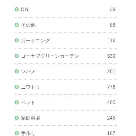
DIY
39
その他
86
ガーデニング
116
ゴーヤでグリーンカーテン
339
ツバメ
261
ニワトリ
776
ペット
405
家庭菜園
245
手作り
187