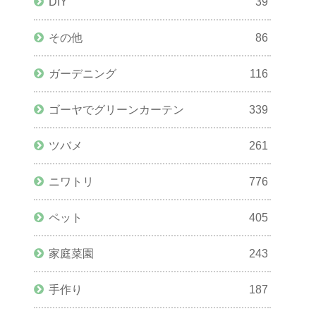
DIY
39
その他
86
ガーデニング
116
ゴーヤでグリーンカーテン
339
ツバメ
261
ニワトリ
776
ペット
405
家庭菜園
243
手作り
187