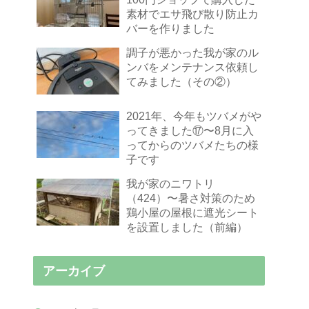
素材でエサ飛び散り防止カ
バーを作りました
調子が悪かった我が家のル
ンバをメンテナンス依頼し
てみました（その②）
2021年、今年もツバメがや
ってきました⑰〜8月に入
ってからのツバメたちの様
子です
我が家のニワトリ
（424）〜暑さ対策のため
鶏小屋の屋根に遮光シート
を設置しました（前編）
アーカイブ