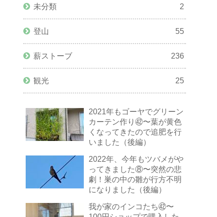
未分類
2
登山
55
薪ストーブ
236
観光
25
2021年もゴーヤでグリーン
カーテン作り㊷〜葉が黄色
くなってきたので追肥を行
いました（後編）
2022年、今年もツバメがや
ってきました⑧〜突然の悲
劇！巣の中の雛が行方不明
になりました（後編）
我が家のインコたち㊷〜
100円ショップで購入した