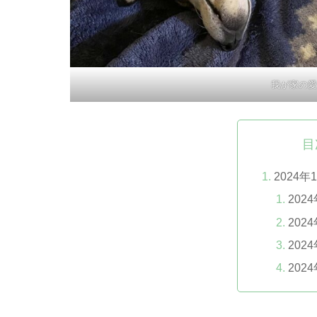
我が家の愛
目
2024
202
202
202
202