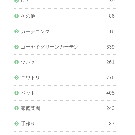
DIY
39
その他
86
ガーデニング
116
ゴーヤでグリーンカーテン
339
ツバメ
261
ニワトリ
776
ペット
405
家庭菜園
243
手作り
187