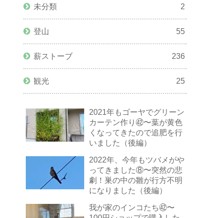
未分類
2
登山
55
薪ストーブ
236
観光
25
2021年もゴーヤでグリーン
カーテン作り㊷〜葉が黄色
くなってきたので追肥を行
いました（後編）
2022年、今年もツバメがや
ってきました⑧〜突然の悲
劇！巣の中の雛が行方不明
になりました（後編）
我が家のインコたち㊷〜
100円ショップで購入した