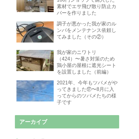
素材でエサ飛び散り防止カ
バーを作りました
調子が悪かった我が家のル
ンバをメンテナンス依頼し
てみました（その②）
我が家のニワトリ
（424）〜暑さ対策のため
鶏小屋の屋根に遮光シート
を設置しました（前編）
2021年、今年もツバメがや
ってきました⑰〜8月に入
ってからのツバメたちの様
子です
アーカイブ