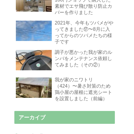
素材でエサ飛び散り防止カ
バーを作りました
2021年、今年もツバメがや
ってきました⑰〜8月に入
ってからのツバメたちの様
子です
調子が悪かった我が家のル
ンバをメンテナンス依頼し
てみました（その②）
我が家のニワトリ
（424）〜暑さ対策のため
鶏小屋の屋根に遮光シート
を設置しました（前編）
アーカイブ