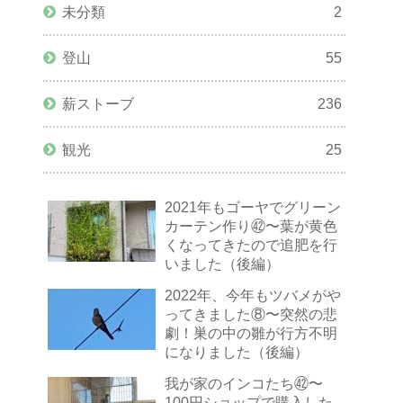
未分類
2
登山
55
薪ストーブ
236
観光
25
2021年もゴーヤでグリーン
カーテン作り㊷〜葉が黄色
くなってきたので追肥を行
いました（後編）
2022年、今年もツバメがや
ってきました⑧〜突然の悲
劇！巣の中の雛が行方不明
になりました（後編）
我が家のインコたち㊷〜
100円ショップで購入した