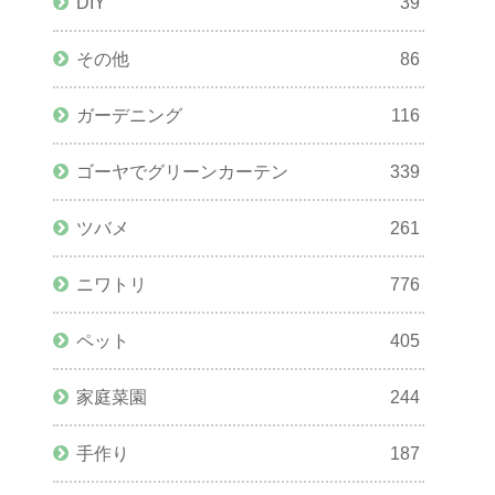
DIY
39
その他
86
ガーデニング
116
ゴーヤでグリーンカーテン
339
ツバメ
261
ニワトリ
776
ペット
405
家庭菜園
244
手作り
187