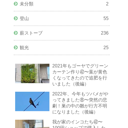
未分類
2
登山
55
薪ストーブ
236
観光
25
2021年もゴーヤでグリーン
カーテン作り㊷〜葉が黄色
くなってきたので追肥を行
いました（後編）
2022年、今年もツバメがや
ってきました⑧〜突然の悲
劇！巣の中の雛が行方不明
になりました（後編）
我が家のインコたち㊷〜
100円ショップで購入した