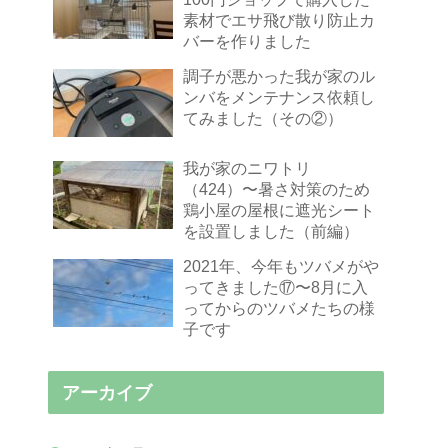
素材でエサ飛び散り防止カ
バーを作りました
調子が悪かった我が家のル
ンバをメンテナンス依頼し
てみました（その②）
我が家のニワトリ
（424）〜暑さ対策のため
鶏小屋の屋根に遮光シート
を設置しました（前編）
2021年、今年もツバメがや
ってきました⑰〜8月に入
ってからのツバメたちの様
子です
アーカイブ