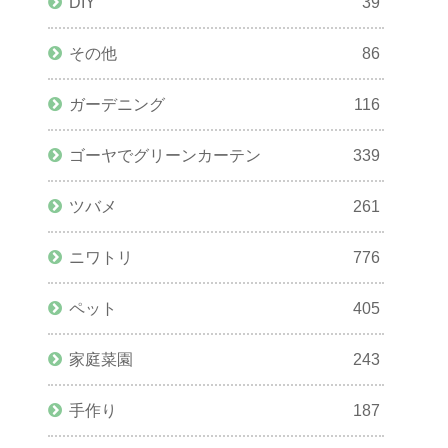
DIY
39
その他
86
ガーデニング
116
ゴーヤでグリーンカーテン
339
ツバメ
261
ニワトリ
776
ペット
405
家庭菜園
243
手作り
187