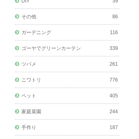
DIY
39
その他
86
ガーデニング
116
ゴーヤでグリーンカーテン
339
ツバメ
261
ニワトリ
776
ペット
405
家庭菜園
244
手作り
187