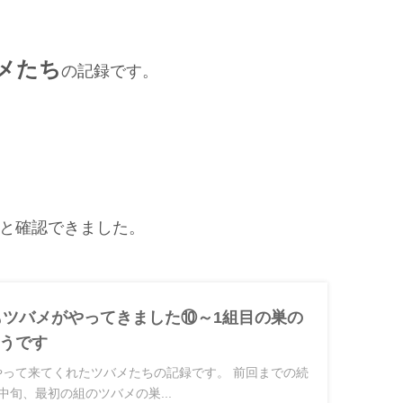
メたち
の記録です。
りと確認できました。
年もツバメがやってきました⑩～1組目の巣の
うです
にやって来てくれたツバメたちの記録です。 前回までの続
月中旬、最初の組のツバメの巣...