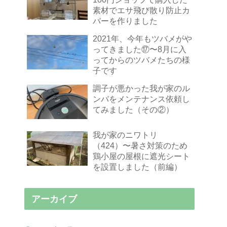
素材でエサ飛び散り防止カ
バーを作りました
2021年、今年もツバメがや
ってきました⑰〜8月に入
ってからのツバメたちの様
子です
調子が悪かった我が家のル
ンバをメンテナンス依頼し
てみました（その②）
我が家のニワトリ
（424）〜暑さ対策のため
鶏小屋の屋根に遮光シート
を設置しました（前編）
アーカイブ