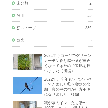
未分類
2
登山
55
薪ストーブ
236
観光
25
2021年もゴーヤでグリーン
カーテン作り㊷〜葉が黄色
くなってきたので追肥を行
いました（後編）
2022年、今年もツバメがや
ってきました⑧〜突然の悲
劇！巣の中の雛が行方不明
になりました（後編）
我が家のインコたち㊷〜
100円ショップで購入した