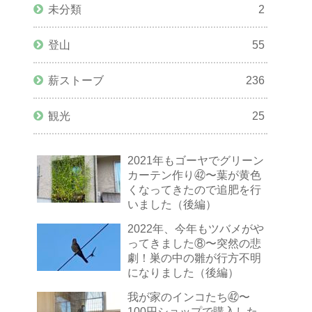
未分類
2
登山
55
薪ストーブ
236
観光
25
2021年もゴーヤでグリーン
カーテン作り㊷〜葉が黄色
くなってきたので追肥を行
いました（後編）
2022年、今年もツバメがや
ってきました⑧〜突然の悲
劇！巣の中の雛が行方不明
になりました（後編）
我が家のインコたち㊷〜
100円ショップで購入した