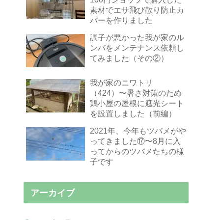
素材でエサ飛び散り防止カ
バーを作りました
調子が悪かった我が家のル
ンバをメンテナンス依頼し
てみました（その②）
我が家のニワトリ
（424）〜暑さ対策のため
鶏小屋の屋根に遮光シート
を設置しました（前編）
2021年、今年もツバメがや
ってきました⑰〜8月に入
ってからのツバメたちの様
子です
アーカイブ