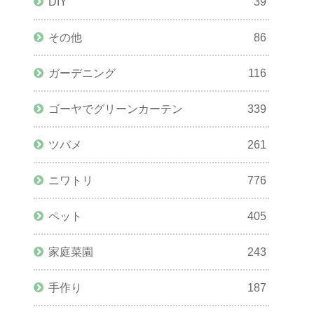
DIY
39
その他
86
ガーデニング
116
ゴーヤでグリーンカーテン
339
ツバメ
261
ニワトリ
776
ペット
405
家庭菜園
243
手作り
187