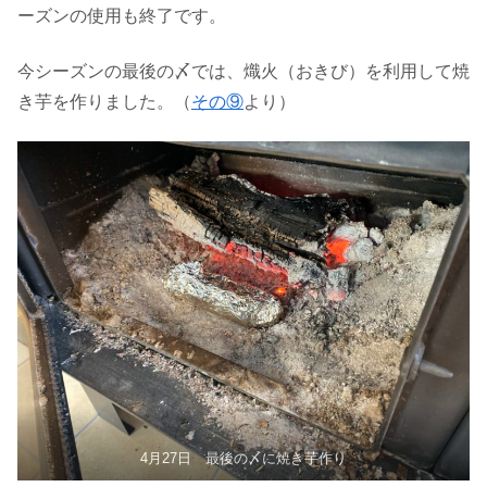
ーズンの使用も終了です。
今シーズンの最後の〆では、熾火（おきび）を利用して焼
き芋を作りました。（
その⑨
より）
4月27日 最後の〆に焼き芋作り