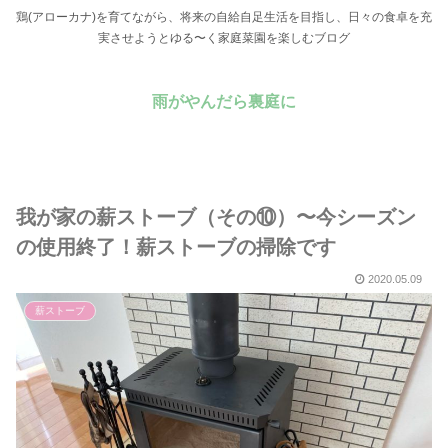
鶏(アローカナ)を育てながら、将来の自給自足生活を目指し、日々の食卓を充
実させようとゆる〜く家庭菜園を楽しむブログ
雨がやんだら裏庭に
我が家の薪ストーブ（その⑩）〜今シーズン
の使用終了！薪ストーブの掃除です
2020.05.09
薪ストーブ