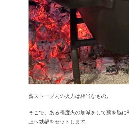
薪ストーブ内の火力は相当なもの。
そこで、ある程度火の加減をして薪を脇に
上へ鉄鍋をセットします。