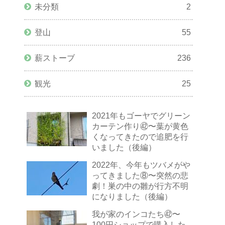
未分類
2
登山
55
薪ストーブ
236
観光
25
2021年もゴーヤでグリーン
カーテン作り㊷〜葉が黄色
くなってきたので追肥を行
いました（後編）
2022年、今年もツバメがや
ってきました⑧〜突然の悲
劇！巣の中の雛が行方不明
になりました（後編）
我が家のインコたち㊷〜
100円ショップで購入した