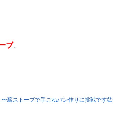
ーブ
。
5）〜薪ストーブで手ごねパン作りに挑戦です②