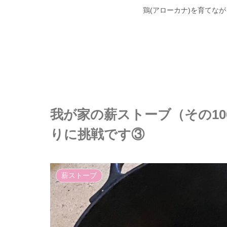
鶏(アローカナ)を育てな
我が家の薪ストーブ（その1
りに挑戦です③
薪ストーブ