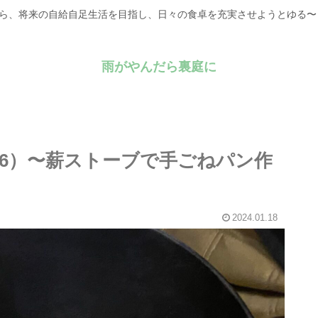
がら、将来の自給自足生活を目指し、日々の食卓を充実させようとゆる
雨がやんだら裏庭に
06）〜薪ストーブで手ごねパン作
2024.01.18