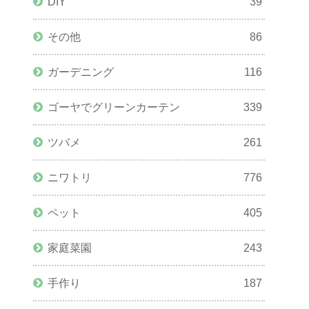
DIY
39
その他
86
ガーデニング
116
ゴーヤでグリーンカーテン
339
ツバメ
261
ニワトリ
776
ペット
405
家庭菜園
243
手作り
187