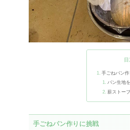
目
手ごねパン作
パン生地
薪ストー
手ごねパン作りに挑戦