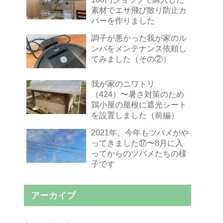
素材でエサ飛び散り防止カ
バーを作りました
調子が悪かった我が家のル
ンバをメンテナンス依頼し
てみました（その②）
我が家のニワトリ
（424）〜暑さ対策のため
鶏小屋の屋根に遮光シート
を設置しました（前編）
2021年、今年もツバメがや
ってきました⑰〜8月に入
ってからのツバメたちの様
子です
アーカイブ