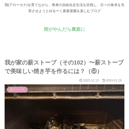
鶏(アローカナ)を育てながら、将来の自給自足生活を目指し、日々の食卓を充
実させようとゆる〜く家庭菜園を楽しむブログ
雨がやんだら裏庭に
我が家の薪ストーブ（その102）〜薪ストーブ
で美味しい焼き芋を作るには？（⑥）
2023.12.13
2024.01.19
薪ストーブ