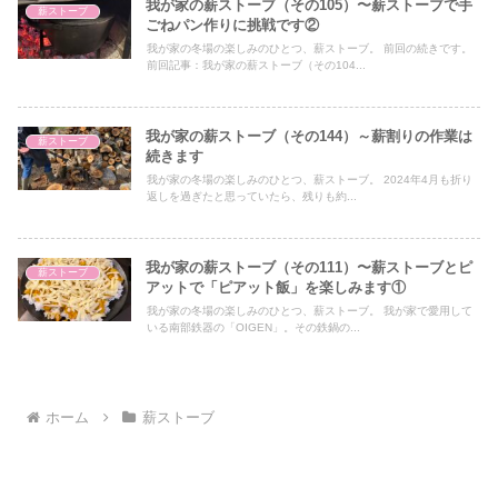
我が家の薪ストーブ（その105）〜薪ストーブで手
薪ストーブ
ごねパン作りに挑戦です②
我が家の冬場の楽しみのひとつ、薪ストーブ。 前回の続きです。
前回記事：我が家の薪ストーブ（その104...
我が家の薪ストーブ（その144）～薪割りの作業は
薪ストーブ
続きます
我が家の冬場の楽しみのひとつ、薪ストーブ。 2024年4月も折り
返しを過ぎたと思っていたら、残りも約...
我が家の薪ストーブ（その111）〜薪ストーブとピ
薪ストーブ
アットで「ピアット飯」を楽しみます①
我が家の冬場の楽しみのひとつ、薪ストーブ。 我が家で愛用して
いる南部鉄器の「OIGEN」。その鉄鍋の...
ホーム
薪ストーブ