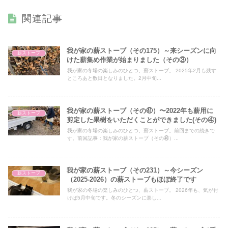
関連記事
我が家の薪ストーブ（その175）～来シーズンに向
薪ストーブ
けた薪集め作業が始まりました（その③）
我が家の冬場の楽しみのひとつ、薪ストーブ。 2025年2月も残す
ところあと数日となりました。2月中旬...
我が家の薪ストーブ（その㊶）〜2022年も薪用に
薪ストーブ
剪定した果樹をいただくことができました(その④)
我が家の冬場の楽しみのひとつ、薪ストーブ。前回までの続きで
す。前回記事：我が家の薪ストーブ（その㊵）...
我が家の薪ストーブ（その231）～今シーズン
薪ストーブ
（2025-2026）の薪ストーブもほぼ終了です
我が家の冬場の楽しみのひとつ、薪ストーブ。 2026年も、気が付
けば5月中旬です。冬のシーズンに楽し...