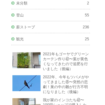
未分類
2
登山
55
薪ストーブ
236
観光
25
2021年もゴーヤでグリーン
カーテン作り㊷〜葉が黄色
くなってきたので追肥を行
いました（後編）
2022年、今年もツバメがや
ってきました⑧〜突然の悲
劇！巣の中の雛が行方不明
になりました（後編）
我が家のインコたち㊷〜
100円ショップで購入した