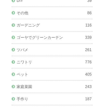
DIY
39
その他
86
ガーデニング
116
ゴーヤでグリーンカーテン
339
ツバメ
261
ニワトリ
776
ペット
405
家庭菜園
243
手作り
187