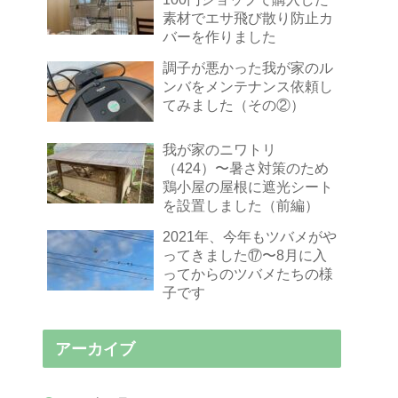
素材でエサ飛び散り防止カ
バーを作りました
調子が悪かった我が家のル
ンバをメンテナンス依頼し
てみました（その②）
我が家のニワトリ
（424）〜暑さ対策のため
鶏小屋の屋根に遮光シート
を設置しました（前編）
2021年、今年もツバメがや
ってきました⑰〜8月に入
ってからのツバメたちの様
子です
アーカイブ