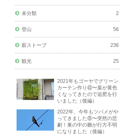
未分類
2
登山
56
薪ストーブ
236
観光
25
2021年もゴーヤでグリーン
カーテン作り㊷〜葉が黄色
くなってきたので追肥を行
いました（後編）
2022年、今年もツバメがや
ってきました⑧〜突然の悲
劇！巣の中の雛が行方不明
になりました（後編）