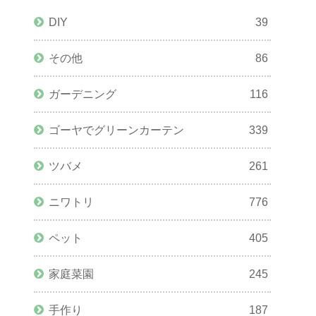
DIY
39
その他
86
ガーデニング
116
ゴーヤでグリーンカーテン
339
ツバメ
261
ニワトリ
776
ペット
405
家庭菜園
245
手作り
187