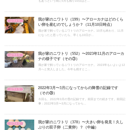
もあっという間に5月も残り10日ほど...
我が家のニワトリ（199）〜アローカナはどのくら
ニワトリ
い卵を産むのでしょうか？（11月10日時点）
我が家で飼っているニワトリのアローカナ。10月も終わり、11月
になったと思っていたら、早くも10日が...
我が家のニワトリ（552）〜2023年11月のアローカ
ニワトリ
ナの様子です（その③）
我が家で飼っているニワトリのアローカナ。 2023年もいよいよ12
月へと突入しました。今年も残すとこ...
2022年3月〜3月になってからの降雪の記録です
ニワトリ
（その⑳）
今回も、2022年3月の雪の記録です。前回までの続きです。前回記
事：2022年3月〜3月になってから...
我が家のニワトリ（378）〜大きい卵を発見！久し
ニワトリ
ぶりの双子卵（二黄卵）？（中編）