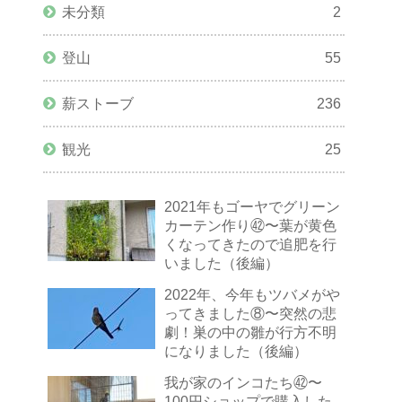
未分類
2
登山
55
薪ストーブ
236
観光
25
2021年もゴーヤでグリーン
カーテン作り㊷〜葉が黄色
くなってきたので追肥を行
いました（後編）
2022年、今年もツバメがや
ってきました⑧〜突然の悲
劇！巣の中の雛が行方不明
になりました（後編）
我が家のインコたち㊷〜
100円ショップで購入した