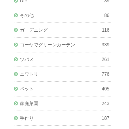
DIY
39
その他
86
ガーデニング
116
ゴーヤでグリーンカーテン
339
ツバメ
261
ニワトリ
776
ペット
405
家庭菜園
243
手作り
187