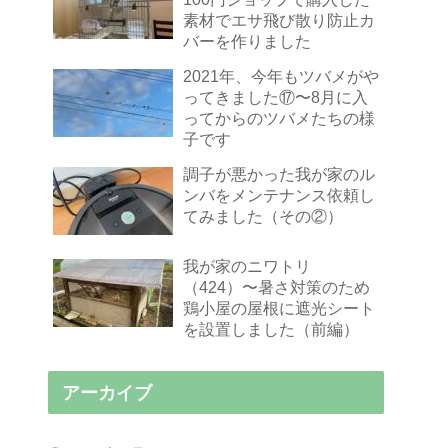
素材でエサ飛び散り防止カ
バーを作りました
2021年、今年もツバメがや
ってきました⑰〜8月に入
ってからのツバメたちの様
子です
調子が悪かった我が家のル
ンバをメンテナンス依頼し
てみました（その②）
我が家のニワトリ
（424）〜暑さ対策のため
鶏小屋の屋根に遮光シート
を設置しました（前編）
アーカイブ