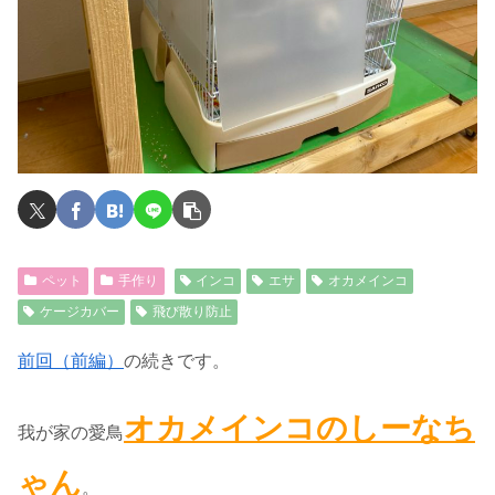
ペット
手作り
インコ
エサ
オカメインコ
ケージカバー
飛び散り防止
前回（前編）
の続きです。
オカメインコのしーなち
我が家の愛鳥
ゃん
。