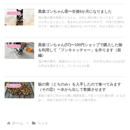
黒柴ゴンちゃん⑧〜生後6か月になりました
ペット
我が家の愛犬黒柴ゴンちゃん。3/31に我が家にやってきて、はや
４か月となりました。産まれたのが1/25ですので、7/25で生後6か
月です。毎日見ていると気付かないのですが、やはり見比べてみる
と一目瞭然です。こんなに成長するんですね。コロコロとした可愛
い小犬の時期はあっという間ですが……
黒柴ゴンちゃん(57)〜100円ショップで購入した物
ペット
を利用して「フンキャッチャー」を作ります（前
編）
我が家の愛犬、黒柴のゴンちゃん（♂）。2021年も気がつけば3月
の半ばを過ぎました。ゴンちゃんも2歳...
栃の実（とちのみ）を入手したので食べてみます
手作り
（その②）〜水から出して乾燥させます
家族で遠方に出かけた際に偶然発見して拾ってきた栃の実（とちの
み）。初めて自分の手で拾ったこの栃の実を...
ホーム
ペット