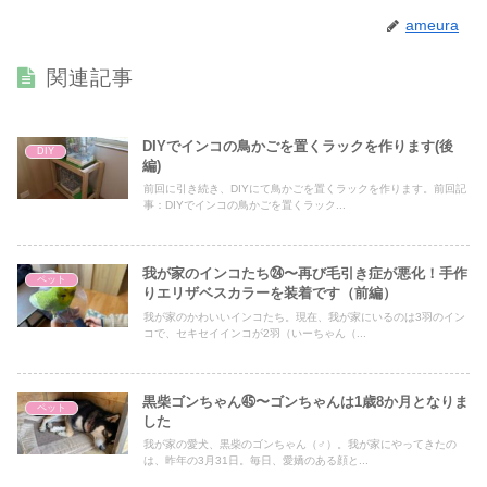
ameura
関連記事
DIYでインコの鳥かごを置くラックを作ります(後
DIY
編)
前回に引き続き、DIYにて鳥かごを置くラックを作ります。前回記
事：DIYでインコの鳥かごを置くラック...
我が家のインコたち㉔〜再び毛引き症が悪化！手作
ペット
りエリザベスカラーを装着です（前編）
我が家のかわいいインコたち。現在、我が家にいるのは3羽のイン
コで、セキセイインコが2羽（いーちゃん（...
黒柴ゴンちゃん㊺〜ゴンちゃんは1歳8か月となりま
ペット
した
我が家の愛犬、黒柴のゴンちゃん（♂）。我が家にやってきたの
は、昨年の3月31日。毎日、愛嬌のある顔と...