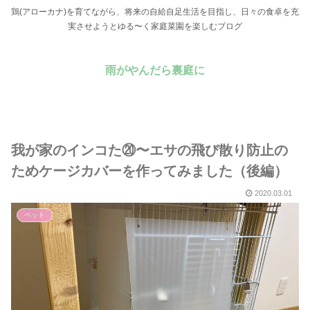
鶏(アローカナ)を育てながら、将来の自給自足生活を目指し、日々の食卓を充
実させようとゆる〜く家庭菜園を楽しむブログ
雨がやんだら裏庭に
我が家のインコた⑳〜エサの飛び散り防止の
ためケージカバーを作ってみました（後編）
2020.03.01
ペット